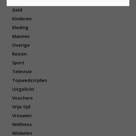
Eten/drinken
Geld
Kinderen
Kleding
Mannen
Overige
Reizen
Sport
Televisie
Topwedstrijden
Uitgelicht
Vouchers
Vrije tijd
Vrouwen
Wellness
Winkelen