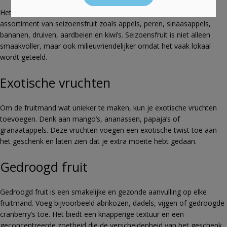
Het hart van elke fruitmand bestaat uit vers fruit. Kies een
assortiment van seizoensfruit zoals appels, peren, sinaasappels,
bananen, druiven, aardbeien en kiwi’s. Seizoensfruit is niet alleen
smaakvoller, maar ook milieuvriendelijker omdat het vaak lokaal
wordt geteeld.
Exotische vruchten
Om de fruitmand wat unieker te maken, kun je exotische vruchten
toevoegen. Denk aan mango’s, ananassen, papaja’s of
granaatappels. Deze vruchten voegen een exotische twist toe aan
het geschenk en laten zien dat je extra moeite hebt gedaan.
Gedroogd fruit
Gedroogd fruit is een smakelijke en gezonde aanvulling op elke
fruitmand. Voeg bijvoorbeeld abrikozen, dadels, vijgen of gedroogde
cranberry’s toe. Het biedt een knapperige textuur en een
geconcentreerde zoetheid die de verscheidenheid van het geschenk