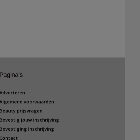
Pagina’s
Adverteren
Algemene voorwaarden
Beauty prijsvragen
Bevestig jouw inschrijving
Bevestiging inschrijving
Contact