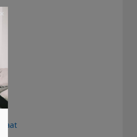
×
staat