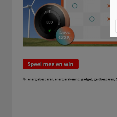
Tags
energiebesparen
,
energierekening
,
gadget
,
geldbesparen
,