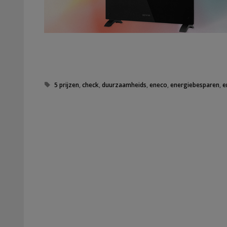
Tags
5 prijzen
,
check
,
duurzaamheids
,
eneco
,
energiebesparen
,
e