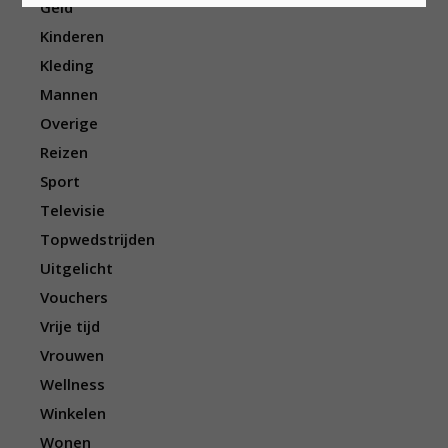
Geld
Kinderen
Kleding
Mannen
Overige
Reizen
Sport
Televisie
Topwedstrijden
Uitgelicht
Vouchers
Vrije tijd
Vrouwen
Wellness
Winkelen
Wonen