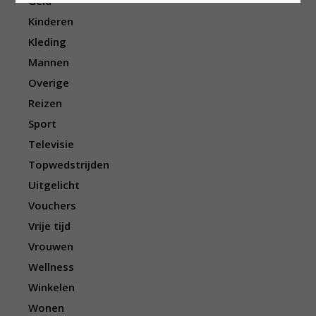
Geld
Kinderen
Kleding
Mannen
Overige
Reizen
Sport
Televisie
Topwedstrijden
Uitgelicht
Vouchers
Vrije tijd
Vrouwen
Wellness
Winkelen
Wonen