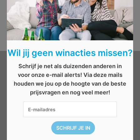
Wil jij geen winacties missen?
Schrijf je net als duizenden anderen in
Categorieën
voor onze e-mail alerts! Via deze mails
houden we jou op de hoogte van de beste
Beauty
prijsvragen en nog veel meer!
Boeken
Cadeau
Dieren
Elektronica
Eten/drinken