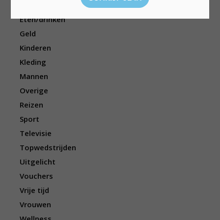
Elektronica
Eten/drinken
Geld
Kinderen
Kleding
Mannen
Overige
Reizen
Sport
Televisie
Topwedstrijden
Uitgelicht
Vouchers
Vrije tijd
Vrouwen
Wellness