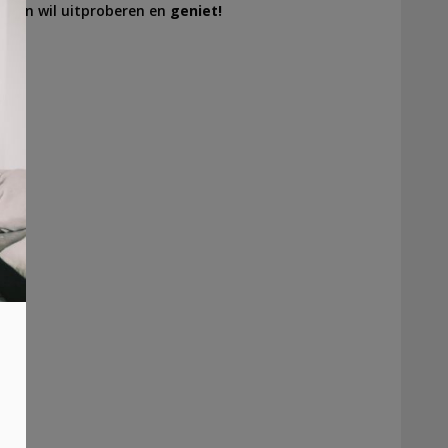
aken wil uitproberen en
geniet!