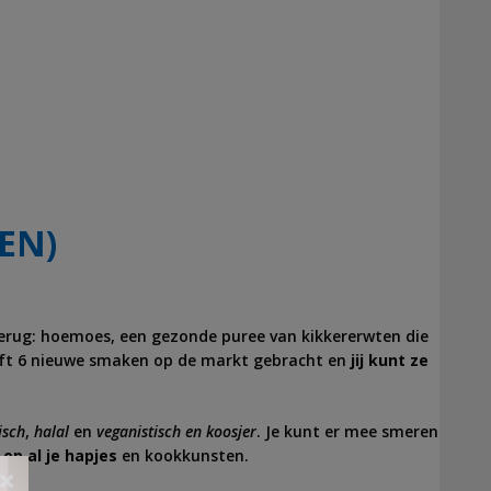
EN)
terug: hoemoes, een gezonde puree van kikkererwten die
eft 6 nieuwe smaken op de markt gebracht en
jij kunt ze
isch
,
halal
en
veganistisch en koosjer
. Je kunt er mee smeren
op al je hapjes
en kookkunsten.
×