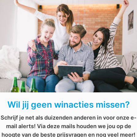
Geef even aan waarom jij graag de Maza hoemoes sm
ander
,
limoen
,
Maza
,
rode biet
,
sesam
,
tuinkruiden
,
zongedroogde tomaat
AFGELOPEN: Win een HP Sprocket Plus t.w.v. €149
AFGELOPEN: Maak kans op een Google Home speaker t.w.v. € 149
Wil jij geen winacties missen?
Schrijf je net als duizenden anderen in voor onze e-
mail alerts! Via deze mails houden we jou op de
hoogte van de beste prijsvragen en nog veel meer!