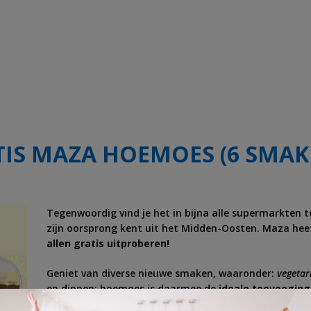
TIS MAZA HOEMOES (6 SMAK
Tegenwoordig vind je het in bijna alle supermarkten 
zijn oorsprong kent uit het Midden-Oosten. Maza he
allen gratis uitproberen!
Geniet van diverse nieuwe smaken, waaronder:
vegetar
en dippen; hoemoes is daarmee de
ideale toevoeging 