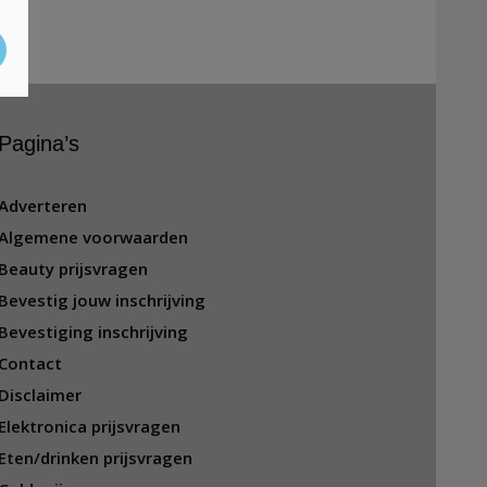
Pagina’s
Adverteren
Algemene voorwaarden
Beauty prijsvragen
Bevestig jouw inschrijving
Bevestiging inschrijving
Contact
Disclaimer
Elektronica prijsvragen
Eten/drinken prijsvragen