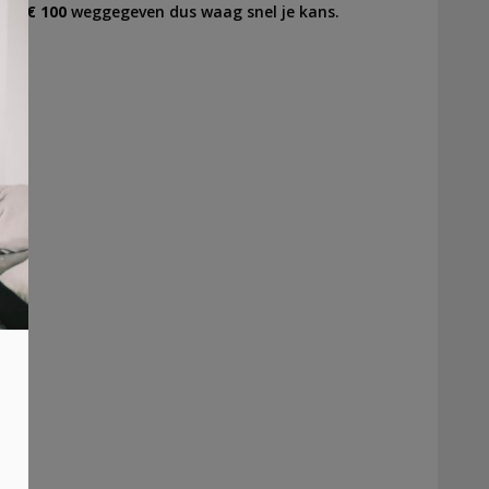
.v. € 100
weggegeven dus waag snel je kans.