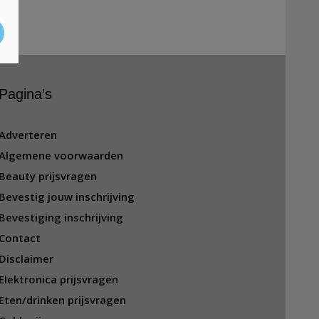
Pagina’s
Adverteren
Algemene voorwaarden
Beauty prijsvragen
Bevestig jouw inschrijving
Bevestiging inschrijving
Contact
Disclaimer
Elektronica prijsvragen
Eten/drinken prijsvragen