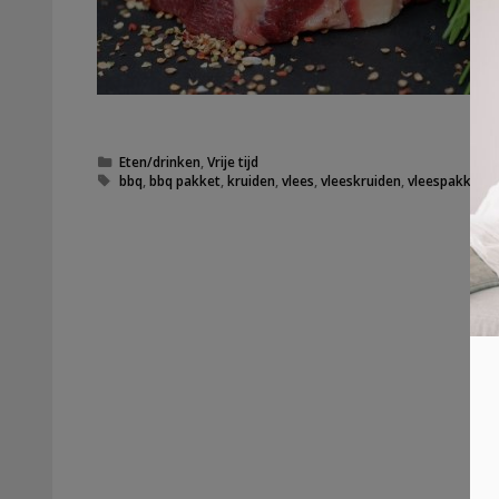
Categorieën
Eten/drinken
,
Vrije tijd
Tags
bbq
,
bbq pakket
,
kruiden
,
vlees
,
vleeskruiden
,
vleespakket
,
v