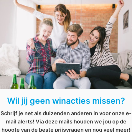
Er worden maar liefst
5 vlees- of kruidenvouchers t.w
oucher
,
waardebon
AFGELOPEN: Win 1 jaar lang gratis Revitalizing Eye Cream
AFGELOPEN: Win een Sea & See haarverzorgingspakket
Wil jij geen winacties missen?
Schrijf je net als duizenden anderen in voor onze e-
mail alerts! Via deze mails houden we jou op de
hoogte van de beste prijsvragen en nog veel meer!