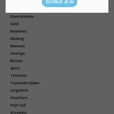
Dieren
Elektronica
Eten/drinken
Geld
Kinderen
Kleding
Mannen
Overige
Reizen
Sport
Televisie
Topwedstrijden
Uitgelicht
Vouchers
Vrije tijd
Vrouwen