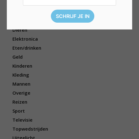
Beauty
Boeken
Cadeau
Dieren
Elektronica
Eten/drinken
Geld
Kinderen
Kleding
Mannen
Overige
Reizen
Sport
Televisie
Topwedstrijden
Uitgelicht