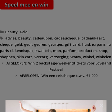
Categorieën
Beauty
,
Geld
Tags
advies
,
beauty
,
cadeaubon
,
cadeaucheque
,
cadeaukaart
,
cheque
,
geld
,
geur
,
geuren
,
geurtjes
,
gift card
,
huid
,
ici paris
,
ici
paris xl
,
kennisquiz
,
kwaliteit
,
man
,
parfum
,
producten
,
shop
,
shoppen
,
skin care
,
verzorg
,
verzorging
,
vrouw
,
winkel
,
winkelen
AFGELOPEN: Win 2 backstage-weekendtickets voor Loveland
Festival
AFGELOPEN: Win een reischeque t.w.v. €1.000
×