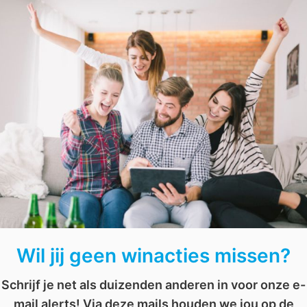
hamamdoeken
verloot. Veel succes!
oek
,
hamman
,
hammandoek
,
handdoek
,
katoen
AFGELOPEN: Win een bol.com cadeaukaart t.w.v. € 250
AFGELOPEN: Maak kans op fantastische prijzen
Wil jij geen winacties missen?
Schrijf je net als duizenden anderen in voor onze e-
mail alerts! Via deze mails houden we jou op de