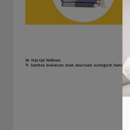
Categorieën
Vrije tijd
,
Wellness
Tags
bamboe
,
biokatoen
,
doek
,
duurzaam
,
ecologisch
,
hamamd