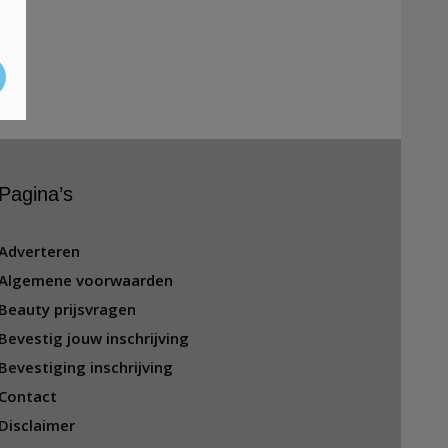
Pagina’s
Adverteren
Algemene voorwaarden
Beauty prijsvragen
Bevestig jouw inschrijving
Bevestiging inschrijving
Contact
Disclaimer