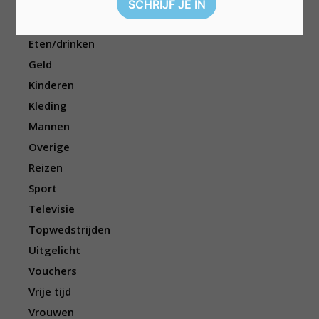
Dieren
Elektronica
Eten/drinken
Geld
Kinderen
Kleding
Mannen
Overige
Reizen
Sport
Televisie
Topwedstrijden
Uitgelicht
Vouchers
Vrije tijd
Vrouwen