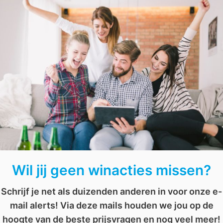
Viva mag
5 winnaars
uitkiezen dus doe snel mee om k
,
verrassing
,
viva winactie
,
voucher
Win een Victoria’s Secret giftcard t.w.v. € 500
Win een gratis tankkaart incl. € 250 brandstoftegoed
Wil jij geen winacties missen?
Schrijf je net als duizenden anderen in voor onze e-
mail alerts! Via deze mails houden we jou op de
hoogte van de beste prijsvragen en nog veel meer!