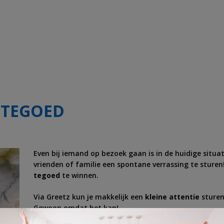
PTEGOED
Even bij iemand op bezoek gaan is in de huidige situa
vrienden of familie een spontane verrassing te stur
tegoed
te winnen.
Via Greetz kun je makkelijk een
kleine attentie
sturen
Gewoon omdat het kan!