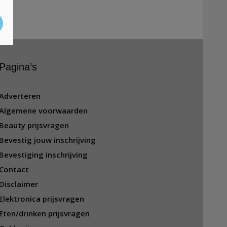
Pagina’s
Adverteren
Algemene voorwaarden
Beauty prijsvragen
Bevestig jouw inschrijving
Bevestiging inschrijving
Contact
Disclaimer
Elektronica prijsvragen
Eten/drinken prijsvragen