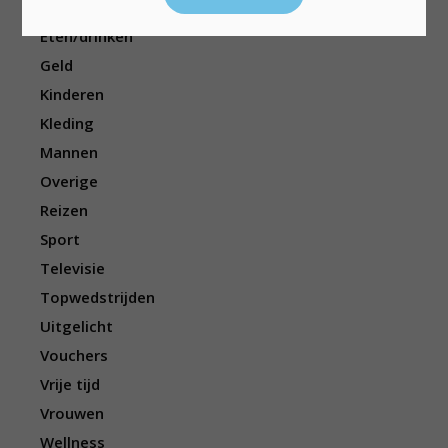
Elektronica
Eten/drinken
Geld
Kinderen
Kleding
Mannen
Overige
Reizen
Sport
Televisie
Topwedstrijden
Uitgelicht
Vouchers
Vrije tijd
Vrouwen
Wellness