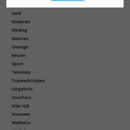
Eten/drinken
Geld
Kinderen
Kleding
Mannen
Overige
Reizen
Sport
Televisie
Topwedstrijden
Uitgelicht
Vouchers
Vrije tijd
Vrouwen
Wellness