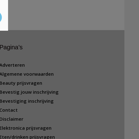
Pagina’s
Adverteren
Algemene voorwaarden
Beauty prijsvragen
Bevestig jouw inschrijving
Bevestiging inschrijving
Contact
Disclaimer
Elektronica prijsvragen
Eten/drinken prijsvragen