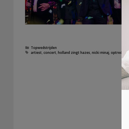
Categorieën
Topwedstrijden
Tags
artiest
,
concert
,
holland zingt hazes
,
nicki minaj
,
optreden
,