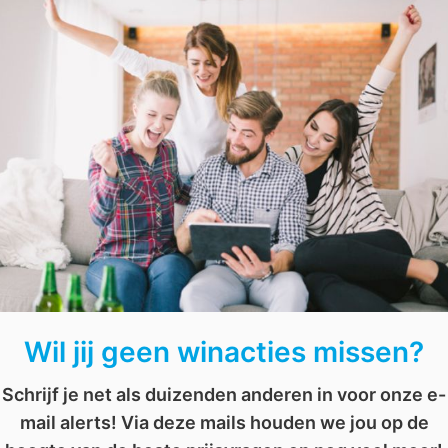
*Je kunt eenvoudig deelnemen door je gegevens achter 
2019.
post malone
,
shawn mendes
,
vipkaart
,
ziggo
,
ziggo dome
Win een verblijf van 2 nachten in Engeland
Win een bekerarrangement voor Feyenoord – Ajax
Wil jij geen winacties missen?
Schrijf je net als duizenden anderen in voor onze e-
mail alerts! Via deze mails houden we jou op de