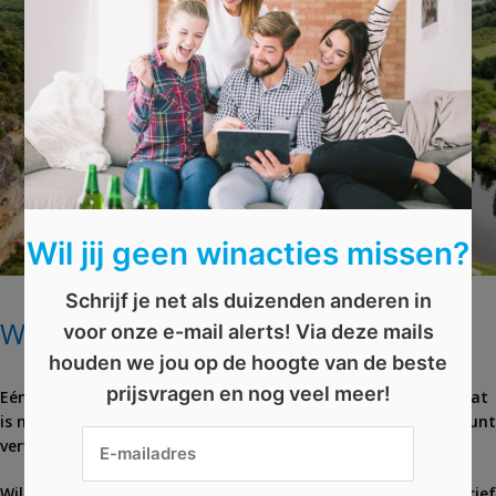
Wil jij geen winacties missen?
Schrijf je net als duizenden anderen in
Win een weekje Frankrijk
voor onze e-mail alerts! Via deze mails
houden we jou op de hoogte van de beste
prijsvragen en nog veel meer!
Eén van de meest populaire vakantielanden is Frankrijk. En dat
is niet voor niets. Frankrijk heeft immers alles wat je maar kunt
verwachten. Zon, bergen en zee. En natuurlijk lekker eten.
Wil jij Frankrijk eens ontdekken? Schrijf je in voor de nieuwsbrief