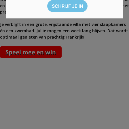
en maak automatisch kans op een fantastische vakantie in het
prachtige gebied tussen de Dordogne en de Lot.
Je verblijft in een grote, vrijstaande villa met vier slaapkamers
én een zwembad. Jullie mogen een week lang blijven. Dat wordt
optimaal genieten van prachtig Frankrijk!