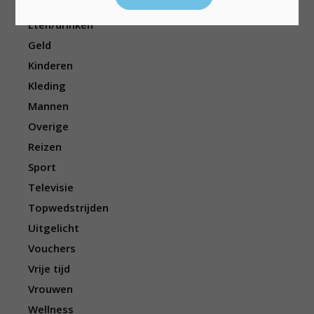
Elektronica
Eten/drinken
Geld
Kinderen
Kleding
Mannen
Overige
Reizen
Sport
Televisie
Topwedstrijden
Uitgelicht
Vouchers
Vrije tijd
Vrouwen
Wellness