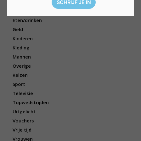
Dieren
Elektronica
Eten/drinken
Geld
Kinderen
Kleding
Mannen
Overige
Reizen
Sport
Televisie
Topwedstrijden
Uitgelicht
Vouchers
Vrije tijd
Vrouwen