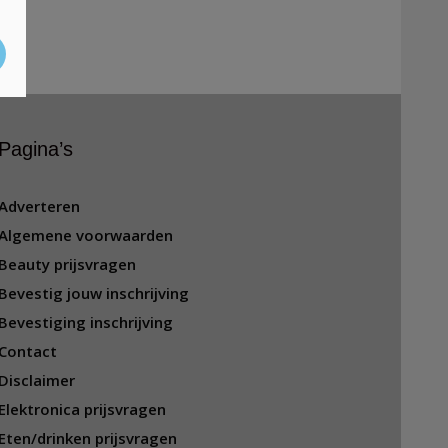
Pagina’s
Adverteren
Algemene voorwaarden
Beauty prijsvragen
Bevestig jouw inschrijving
Bevestiging inschrijving
Contact
Disclaimer
Elektronica prijsvragen
Eten/drinken prijsvragen