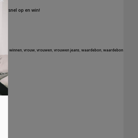
 dan snel op en win!
dbon winnen
,
vrouw
,
vrouwen
,
vrouwen jeans
,
waardebon
,
waardebon