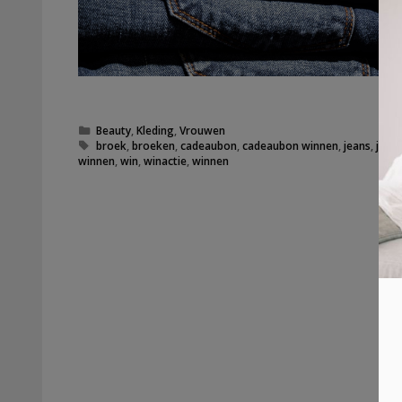
Categorieën
Beauty
,
Kleding
,
Vrouwen
Tags
broek
,
broeken
,
cadeaubon
,
cadeaubon winnen
,
jeans
,
jean
winnen
,
win
,
winactie
,
winnen