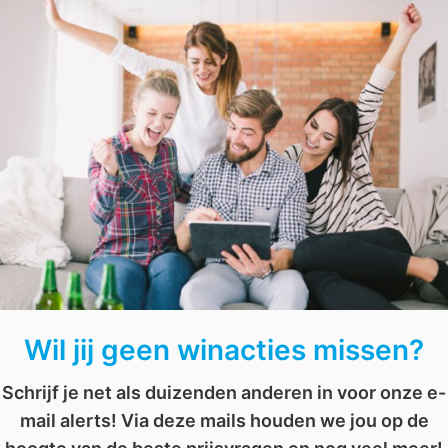
Kans maken
op de tegoedbon
t.w.v. €149,95
? Geef je
s voor vrouwen
,
kans
,
kans maken
,
rondingen
,
spijkerbroek
,
tegoedbon
,
tegoe
AFGELOPEN: Win een Teufel Airy hoofdtelefoon t.w.v. €149,99
AFGELOPEN: Maak kans op een prijs naar keuze
Wil jij geen winacties missen?
Schrijf je net als duizenden anderen in voor onze e-
mail alerts! Via deze mails houden we jou op de