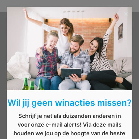
×
Categorieën
Beauty
Boeken
Cadeau
Dieren
Elektronica
Eten/drinken
Wil jij geen winacties missen?
Geld
Kinderen
Schrijf je net als duizenden anderen in
Kleding
voor onze e-mail alerts! Via deze mails
Mannen
houden we jou op de hoogte van de beste
Overige