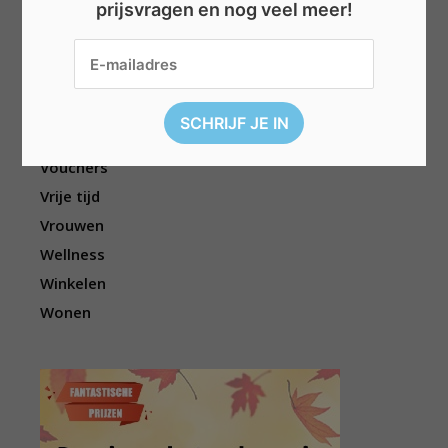
prijsvragen en nog veel meer!
Reizen
Sport
Televisie
Topwedstrijden
Uitgelicht
Vouchers
Vrije tijd
Vrouwen
Wellness
Winkelen
Wonen