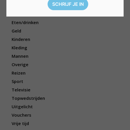
Dieren
Elektronica
Eten/drinken
Geld
Kinderen
Kleding
Mannen
Overige
Reizen
Sport
Televisie
Topwedstrijden
Uitgelicht
Vouchers
Vrije tijd