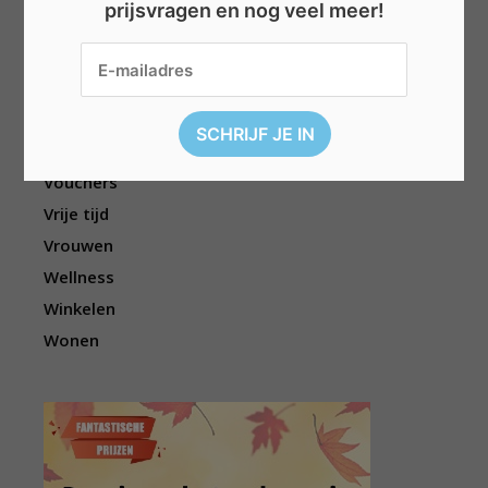
prijsvragen en nog veel meer!
Reizen
Sport
Televisie
Topwedstrijden
Uitgelicht
Vouchers
Vrije tijd
Vrouwen
Wellness
Winkelen
Wonen