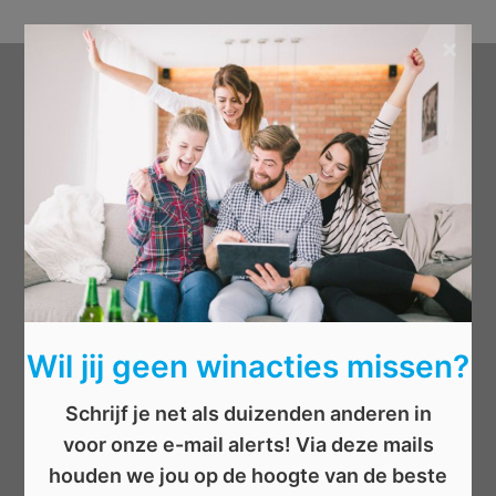
×
Categorieën
Beauty
Boeken
Cadeau
Dieren
Elektronica
Eten/drinken
Wil jij geen winacties missen?
Geld
Kinderen
Schrijf je net als duizenden anderen in
Kleding
voor onze e-mail alerts! Via deze mails
Mannen
houden we jou op de hoogte van de beste
Overige