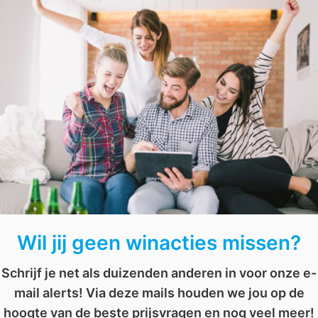
makkelijk op een leuke vakantie. Of je stopt het gew
ontanten
,
energie besparen
,
energierekening
,
geld
,
geld winnen
AFGELOPEN: Win een rondreis door Mexico
AFGELOPEN: Win een Koopmans pannenkoekenpakket
Wil jij geen winacties missen?
Schrijf je net als duizenden anderen in voor onze e-
mail alerts! Via deze mails houden we jou op de
hoogte van de beste prijsvragen en nog veel meer!