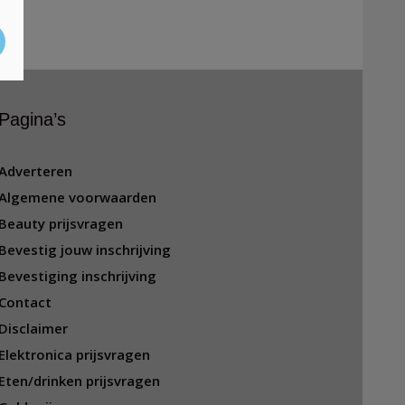
Pagina’s
Adverteren
Algemene voorwaarden
Beauty prijsvragen
Bevestig jouw inschrijving
Bevestiging inschrijving
Contact
Disclaimer
Elektronica prijsvragen
Eten/drinken prijsvragen