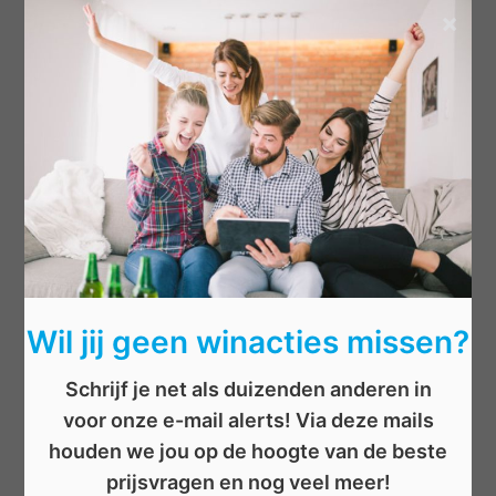
×
Categorieën
Beauty
Boeken
Cadeau
Dieren
Elektronica
Eten/drinken
Geld
Wil jij geen winacties missen?
Kinderen
Kleding
Schrijf je net als duizenden anderen in
Mannen
voor onze e-mail alerts! Via deze mails
Overige
houden we jou op de hoogte van de beste
Reizen
prijsvragen en nog veel meer!