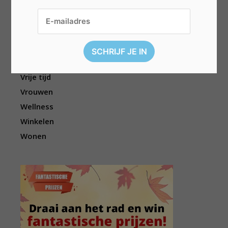
Sport
Televisie
Topwedstrijden
Uitgelicht
Vouchers
Vrije tijd
Vrouwen
Wellness
Winkelen
Wonen