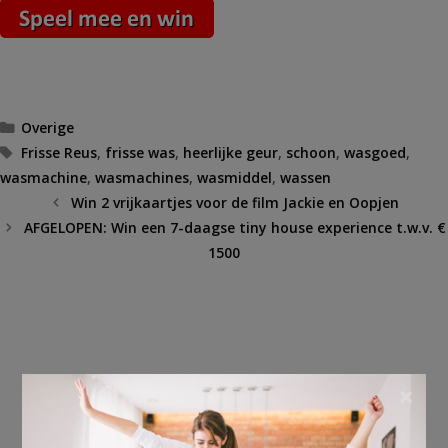
Categorieën
Overige
Tags
Frisse Reus
,
frisse was
,
heerlijke geur
,
schoon
,
wasgoed
,
wasmachine
,
wasmachines
,
wasmiddel
,
wassen
Win 2 vrijkaartjes voor de film Jackie en Oopjen
AFGELOPEN: Win een 7-daagse tiny house experience t.w.v. €
1500
×