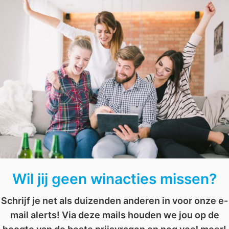
Met dit boek
overleven jouw kamerplanten
het wél. 
en verzorgen
,
Kamertemperatuur
,
kopen
,
Onderhouden
,
planten
,
Planten ond
AFGELOPEN: Win een grote pot Nutella van 5kg
AFGELOPEN: Win een goodiebag van L.O.L. Surprise
Wil jij geen winacties missen?
Schrijf je net als duizenden anderen in voor onze e-
mail alerts! Via deze mails houden we jou op de