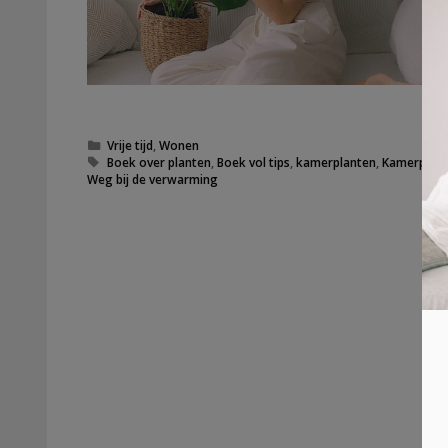
Categorieën
Vrije tijd
,
Wonen
Tags
Boek over planten
,
Boek vol tips
,
kamerplanten
,
Kamerplant
Weg bij de verwarming