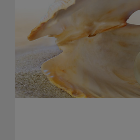
Ga
Ga
naar
naar
de
de
inhoud
inhoud