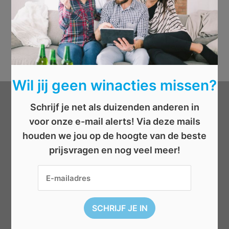
Wil jij geen winacties missen?
Schrijf je net als duizenden anderen in
Categorieën
voor onze e-mail alerts! Via deze mails
houden we jou op de hoogte van de beste
Beauty
prijsvragen en nog veel meer!
Boeken
Cadeau
Dieren
Elektronica
Eten/drinken
Geld