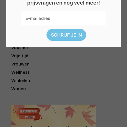
prijsvragen en nog veel meer!
Reizen
Sport
Televisie
Topwedstrijden
Uitgelicht
Vouchers
Vrije tijd
Vrouwen
Wellness
Winkelen
Wonen