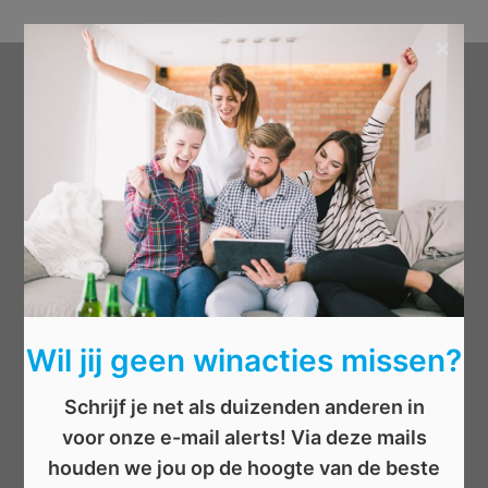
×
Categorieën
Beauty
Boeken
Cadeau
Dieren
Elektronica
Eten/drinken
Wil jij geen winacties missen?
Geld
Kinderen
Schrijf je net als duizenden anderen in
Kleding
voor onze e-mail alerts! Via deze mails
Mannen
houden we jou op de hoogte van de beste
Overige