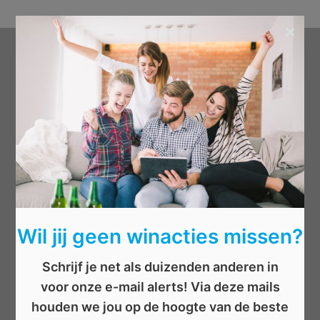
×
Categorieën
Beauty
Boeken
Cadeau
Dieren
Elektronica
Eten/drinken
Wil jij geen winacties missen?
Geld
Kinderen
Schrijf je net als duizenden anderen in
Kleding
voor onze e-mail alerts! Via deze mails
Mannen
houden we jou op de hoogte van de beste
Overige