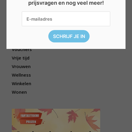
prijsvragen en nog veel meer!
Reizen
Sport
Televisie
Topwedstrijden
Uitgelicht
Vouchers
Vrije tijd
Vrouwen
Wellness
Winkelen
Wonen