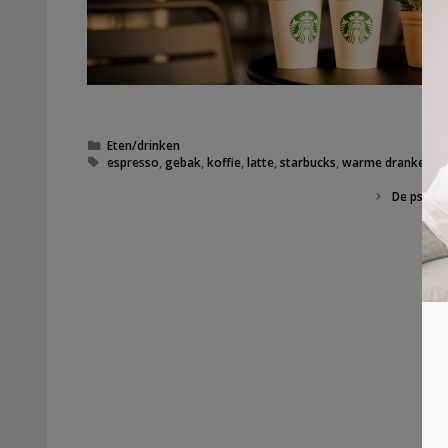
Categorieën
Eten/drinken
Tags
espresso
,
gebak
,
koffie
,
latte
,
starbucks
,
warme dranken
De psycho