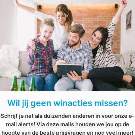
Win een cadeaubon van Starbucks.
Win een weekendje naar Parijs
logische voordelen van spelen: waarom speelgoed belangrijk is voor de ontwi
Wil jij geen winacties missen?
Schrijf je net als duizenden anderen in voor onze e-
mail alerts! Via deze mails houden we jou op de
hoogte van de beste prijsvragen en nog veel meer!