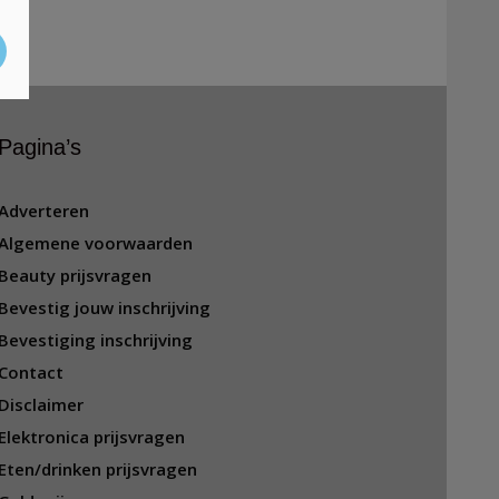
Pagina’s
Adverteren
Algemene voorwaarden
Beauty prijsvragen
Bevestig jouw inschrijving
Bevestiging inschrijving
Contact
Disclaimer
Elektronica prijsvragen
Eten/drinken prijsvragen