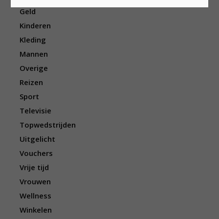
Geld
Kinderen
Kleding
Mannen
Overige
Reizen
Sport
Televisie
Topwedstrijden
Uitgelicht
Vouchers
Vrije tijd
Vrouwen
Wellness
Winkelen