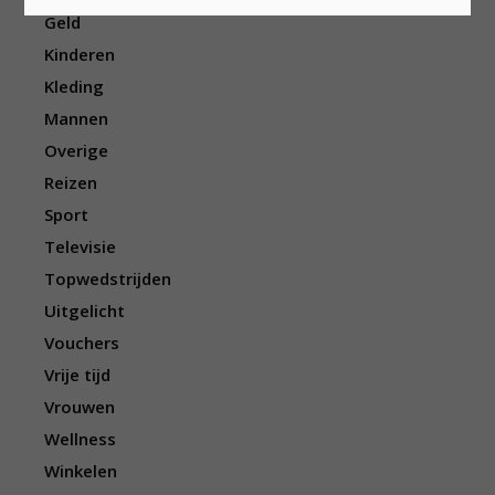
Geld
Kinderen
Kleding
Mannen
Overige
Reizen
Sport
Televisie
Topwedstrijden
Uitgelicht
Vouchers
Vrije tijd
Vrouwen
Wellness
Winkelen