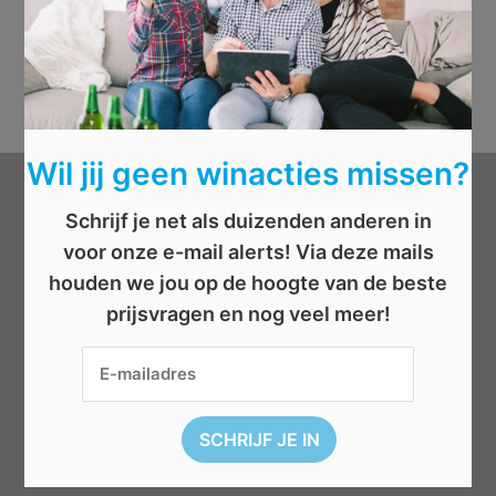
Wil jij geen winacties missen?
Categorieën
Schrijf je net als duizenden anderen in
voor onze e-mail alerts! Via deze mails
Beauty
houden we jou op de hoogte van de beste
Boeken
prijsvragen en nog veel meer!
Cadeau
Dieren
Elektronica
Eten/drinken
Geld