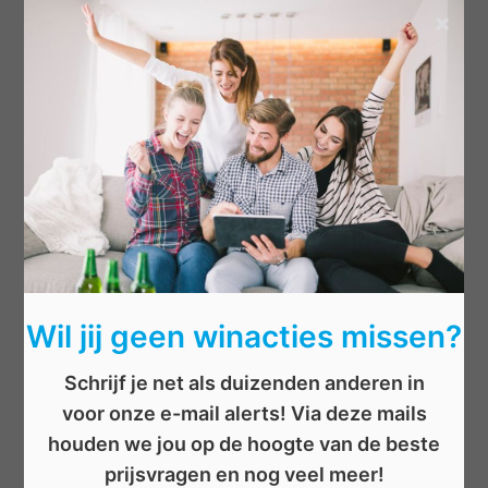
×
Categorieën
Beauty
Boeken
Cadeau
Dieren
Elektronica
Eten/drinken
Geld
Wil jij geen winacties missen?
Kinderen
Kleding
Schrijf je net als duizenden anderen in
Mannen
voor onze e-mail alerts! Via deze mails
Overige
houden we jou op de hoogte van de beste
Reizen
prijsvragen en nog veel meer!