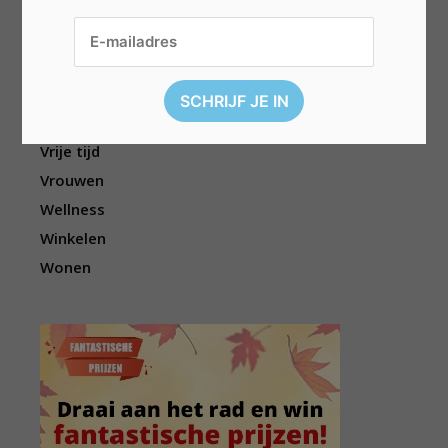
Sport
Televisie
Topwedstrijden
Uitgelicht
Vouchers
Vrije tijd
Vrouwen
Wellness
Winkelen
Wonen