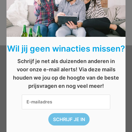
Wil jij geen winacties missen?
Schrijf je net als duizenden anderen in
Categorieën
voor onze e-mail alerts! Via deze mails
houden we jou op de hoogte van de beste
Beauty
prijsvragen en nog veel meer!
Boeken
Cadeau
Dieren
Elektronica
Eten/drinken
Geld