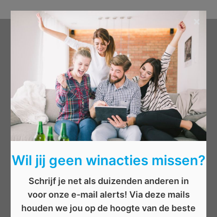
×
Categorieën
Beauty
Boeken
Cadeau
Dieren
Elektronica
Eten/drinken
Wil jij geen winacties missen?
Geld
Kinderen
Schrijf je net als duizenden anderen in
Kleding
voor onze e-mail alerts! Via deze mails
Mannen
houden we jou op de hoogte van de beste
Overige