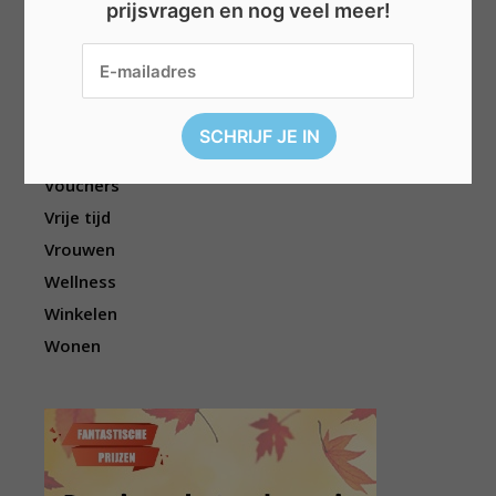
prijsvragen en nog veel meer!
Reizen
Sport
Televisie
Topwedstrijden
Uitgelicht
Vouchers
Vrije tijd
Vrouwen
Wellness
Winkelen
Wonen