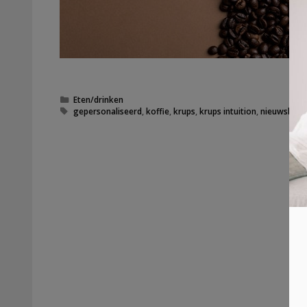
Categorieën
Eten/drinken
Tags
gepersonaliseerd
,
koffie
,
krups
,
krups intuition
,
nieuwsbrief