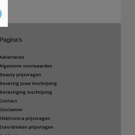
Pagina’s
Adverteren
Algemene voorwaarden
Beauty prijsvragen
Bevestig jouw inschrijving
Bevestiging inschrijving
Contact
Disclaimer
Elektronica prijsvragen
Eten/drinken prijsvragen