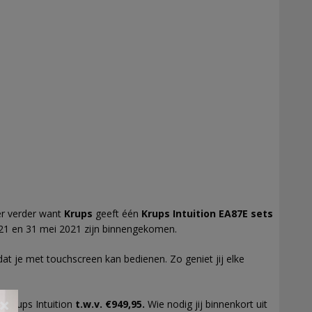
ker verder want
Krups
geeft één
Krups Intuition EA87E sets
21 en 31 mei 2021 zijn binnengekomen.
at je met touchscreen kan bedienen. Zo geniet jij elke
×
n Krups Intuition
t.w.v. €949,95.
Wie nodig jij binnenkort uit