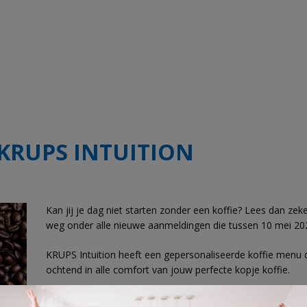
KRUPS INTUITION
Kan jij je dag niet starten zonder een koffie? Lees dan ze
weg onder alle nieuwe aanmeldingen die tussen 10 mei 20
KRUPS Intuition heeft een gepersonaliseerde koffie menu d
ochtend in alle comfort van jouw perfecte kopje koffie.
Schrijf je in voor de Krups nieuwsbrief en maak kans op ee