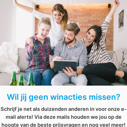
op de koffie?
,
touchscreen
,
win
,
winactie
AFGELOPEN: Win 2 boeken van David Baldacci
AFGELOPEN: Win een Eurovision song contest bordspel
Wil jij geen winacties missen?
Schrijf je net als duizenden anderen in voor onze e-
mail alerts! Via deze mails houden we jou op de
hoogte van de beste prijsvragen en nog veel meer!