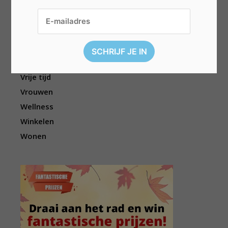
Sport
Televisie
Topwedstrijden
Uitgelicht
Vouchers
Vrije tijd
Vrouwen
Wellness
Winkelen
Wonen