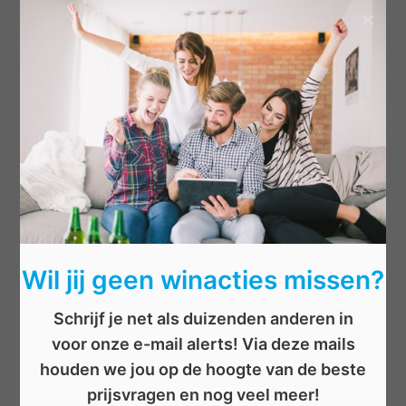
×
Categorieën
Beauty
Boeken
Cadeau
Dieren
Elektronica
Eten/drinken
Geld
Wil jij geen winacties missen?
Kinderen
Kleding
Schrijf je net als duizenden anderen in
Mannen
voor onze e-mail alerts! Via deze mails
Overige
houden we jou op de hoogte van de beste
Reizen
prijsvragen en nog veel meer!