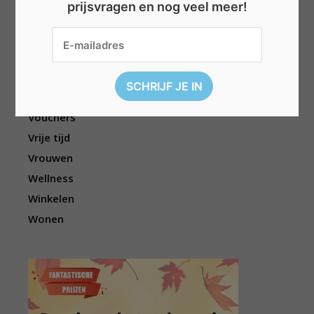
prijsvragen en nog veel meer!
Reizen
Sport
Televisie
Topwedstrijden
Uitgelicht
Vouchers
Vrije tijd
Vrouwen
Wellness
Winkelen
Wonen