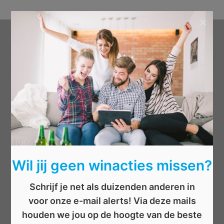
×
Categorieën
Beauty
Boeken
Cadeau
Dieren
Elektronica
Eten/drinken
Wil jij geen winacties missen?
Geld
Kinderen
Schrijf je net als duizenden anderen in
Kleding
voor onze e-mail alerts! Via deze mails
Mannen
houden we jou op de hoogte van de beste
Overige