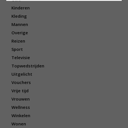
Kinderen
Kleding
Mannen
Overige
Reizen
Sport
Televisie
Topwedstrijden
Uitgelicht
Vouchers
Vrije tijd
Vrouwen
Wellness
Winkelen
Wonen