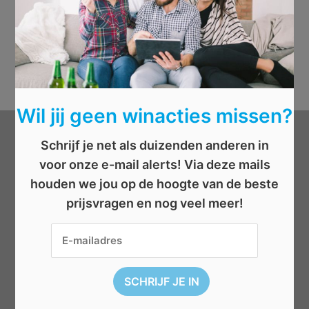
Wil jij geen winacties missen?
Schrijf je net als duizenden anderen in
Categorieën
voor onze e-mail alerts! Via deze mails
houden we jou op de hoogte van de beste
Beauty
prijsvragen en nog veel meer!
Boeken
Cadeau
Dieren
Elektronica
Eten/drinken
Geld