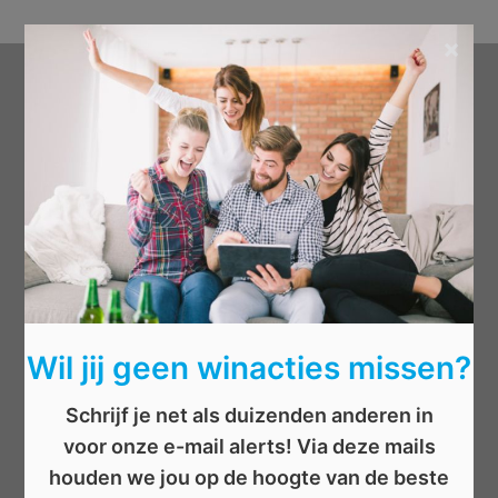
×
Categorieën
Beauty
Boeken
Cadeau
Dieren
Elektronica
Eten/drinken
Wil jij geen winacties missen?
Geld
Kinderen
Schrijf je net als duizenden anderen in
Kleding
voor onze e-mail alerts! Via deze mails
Mannen
houden we jou op de hoogte van de beste
Overige