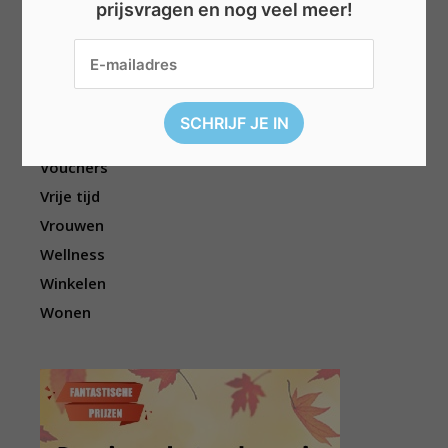
prijsvragen en nog veel meer!
Reizen
Sport
Televisie
Topwedstrijden
Uitgelicht
Vouchers
Vrije tijd
Vrouwen
Wellness
Winkelen
Wonen