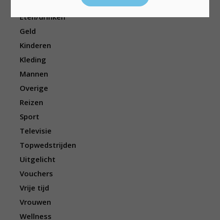
Elektronica
Eten/drinken
Geld
Kinderen
Kleding
Mannen
Overige
Reizen
Sport
Televisie
Topwedstrijden
Uitgelicht
Vouchers
Vrije tijd
Vrouwen
Wellness