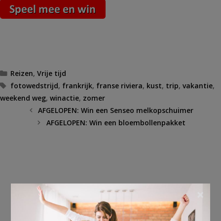
Categorieën
Reizen
,
Vrije tijd
Tags
fotowedstrijd
,
frankrijk
,
franse riviera
,
kust
,
trip
,
vakantie
,
weekend weg
,
winactie
,
zomer
AFGELOPEN: Win een Senseo melkopschuimer
AFGELOPEN: Win een bloembollenpakket
×