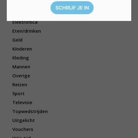
Cadeau
Dieren
Elektronica
Eten/drinken
Geld
Kinderen
Kleding
Mannen
Overige
Reizen
Sport
Televisie
Topwedstrijden
Uitgelicht
Vouchers