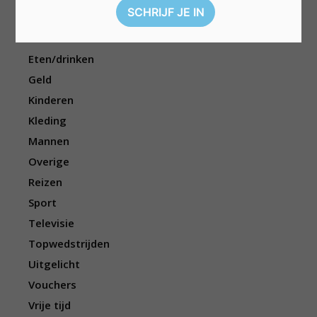
Dieren
Elektronica
Eten/drinken
Geld
Kinderen
Kleding
Mannen
Overige
Reizen
Sport
Televisie
Topwedstrijden
Uitgelicht
Vouchers
Vrije tijd