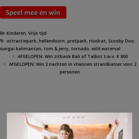
Categorieën
Kinderen
,
Vrije tijd
Tags
attractiepark
,
hellendoorn
,
pretpark
,
rioolrat
,
Scooby Doo
,
sungai kalimantan
,
tom & jerry
,
tornado
,
wild waterval
AFGELOPEN: Win zitbank Bali of Talbot t.w.v. € 800
AFGELOPEN: Win 2 nachten in vtwonen strandkamer voor 2
personen
×