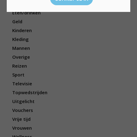
Elektronica
Eten/drinken
Geld
Kinderen
Kleding
Mannen
Overige
Reizen
Sport
Televisie
Topwedstrijden
Uitgelicht
Vouchers
Vrije tijd
Vrouwen
Wellness