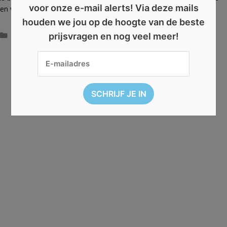
voor onze e-mail alerts! Via deze mails
en vreugde over te brengen.
houden we jou op de hoogte van de beste
Categorieën
Cadeau
prijsvragen en nog veel meer!
Win een heerlijk pakket van Lotus
AFGELOPEN: Win een M&M’s paaspakket