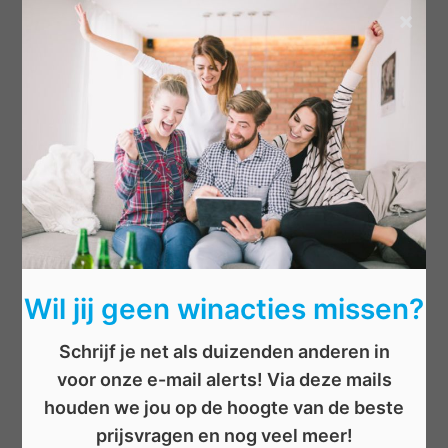
×
Categorieën
Beauty
Boeken
Cadeau
Dieren
Elektronica
Eten/drinken
Geld
Wil jij geen winacties missen?
Kinderen
Kleding
Schrijf je net als duizenden anderen in
Mannen
voor onze e-mail alerts! Via deze mails
Overige
houden we jou op de hoogte van de beste
Reizen
prijsvragen en nog veel meer!