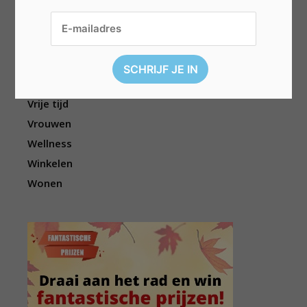
Sport
Televisie
Topwedstrijden
Uitgelicht
Vouchers
Vrije tijd
Vrouwen
Wellness
Winkelen
Wonen