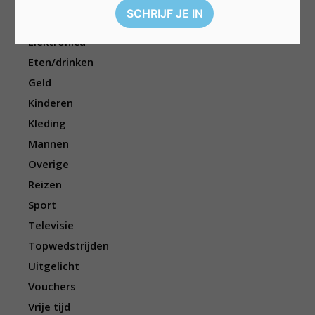
Cadeau
Dieren
Elektronica
Eten/drinken
Geld
Kinderen
Kleding
Mannen
Overige
Reizen
Sport
Televisie
Topwedstrijden
Uitgelicht
Vouchers
Vrije tijd