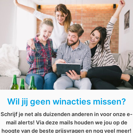
Zorg ervoor dat je meespeelt voor
de trekking
van dez
,
nuon
,
persoonlijk
,
prijs
,
trekking
,
win
,
winactie
,
winnaar
,
winnaars
,
XL
Win een mobiele airconditioner t.w.v. € 549
AFGELOPEN: Win een Nintendo Switch Lite
Wil jij geen winacties missen?
Schrijf je net als duizenden anderen in voor onze e-
mail alerts! Via deze mails houden we jou op de
hoogte van de beste prijsvragen en nog veel meer!