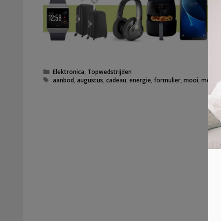
Categorieën
Elektronica
,
Topwedstrijden
Tags
aanbod
,
augustus
,
cadeau
,
energie
,
formulier
,
mooi
,
mooie