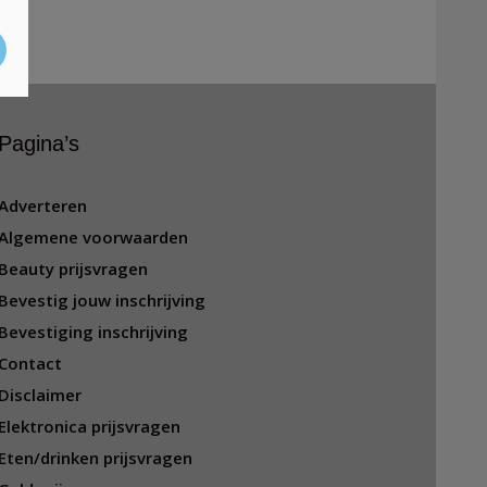
Pagina’s
Adverteren
Algemene voorwaarden
Beauty prijsvragen
Bevestig jouw inschrijving
Bevestiging inschrijving
Contact
Disclaimer
Elektronica prijsvragen
Eten/drinken prijsvragen