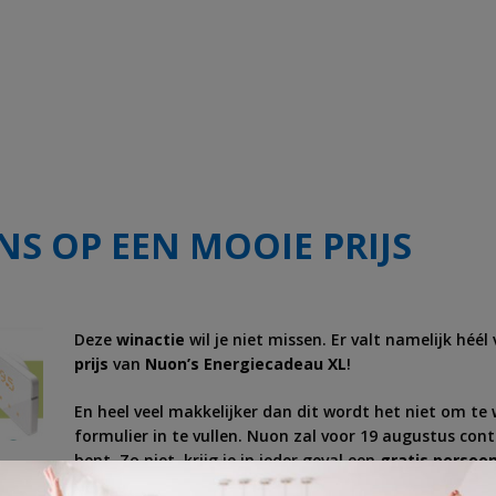
S OP EEN MOOIE PRIJS
Deze
winactie
wil je niet missen. Er valt namelijk héé
prijs
van
Nuon’s Energiecadeau XL
!
En heel veel makkelijker dan dit wordt het niet om te
formulier in te vullen. Nuon zal voor 19 augustus con
bent. Zo niet, krijg je in ieder geval een
gratis persoon